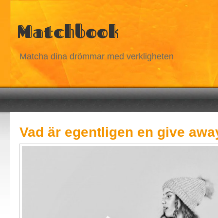
Matchbook
Matcha dina drömmar med verkligheten
Vad är egentligen en give awa