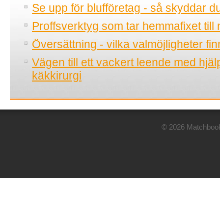
Se upp för blufföretag - så skyddar d
Proffsverktyg som tar hemmafixet till 
Översättning - vilka valmöjligheter fi
Vägen till ett vackert leende med hjä
käkkirurgi
© 2026 Matchbook.n