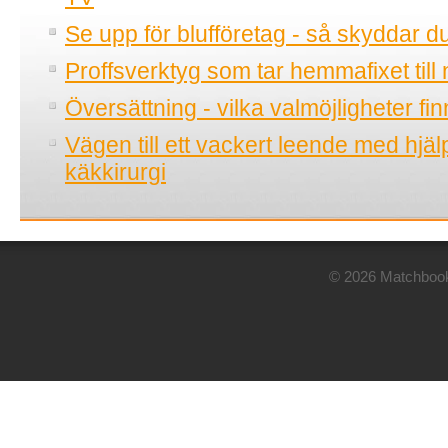
Se upp för blufföretag - så skyddar d
Proffsverktyg som tar hemmafixet till 
Översättning - vilka valmöjligheter fi
Vägen till ett vackert leende med hjä
käkkirurgi
© 2026 Matchbook.n