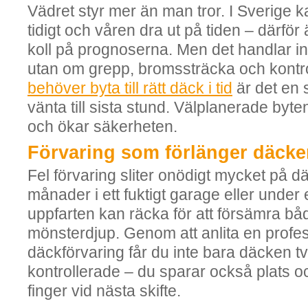
Vädret styr mer än man tror. I Sverige kan
tidigt och våren dra ut på tiden – därför ä
koll på prognoserna. Men det handlar in
utan om grepp, bromssträcka och kontro
behöver byta till rätt däck i tid
är det en s
vänta till sista stund. Välplanerade byt
och ökar säkerheten.
Förvaring som förlänger däcken
Fel förvaring sliter onödigt mycket på d
månader i ett fuktigt garage eller unde
uppfarten kan räcka för att försämra b
mönsterdjup. Genom att anlita en profes
däckförvaring får du inte bara däcken t
kontrollerade – du sparar också plats och
finger vid nästa skifte.