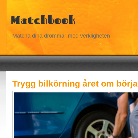
Matchbook
Matcha dina drömmar med verkligheten
Trygg bilkörning året om börja