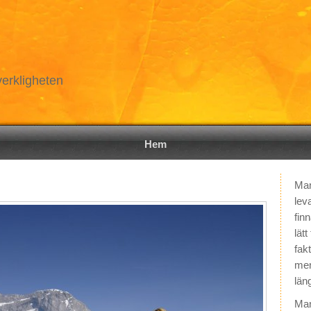
erkligheten
Hem
Man
leva
finn
lätt
fak
men
län
Man