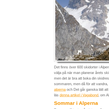
Det finns över 600 skidorter i Alpe
välja på när man planerar årets sk
men det är bra att boka din skidres
sommaren, men då för att vandra, in
alperna
och Det går ganska lätt att
läs
denna artikel i Vagabond
, om A
Sommar i Alperna