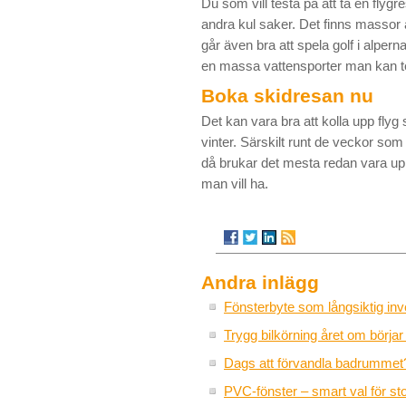
Du som vill testa på att ta en fly
andra kul saker. Det finns massor 
går även bra att spela golf i alpern
en massa vattensporter man kan te
Boka skidresan nu
Det kan vara bra att kolla upp flyg
vinter. Särskilt runt de veckor so
då brukar det mesta redan vara uppb
man vill ha.
Andra inlägg
Fönsterbyte som långsiktig inv
Trygg bilkörning året om börja
Dags att förvandla badrummet
PVC-fönster – smart val för sto