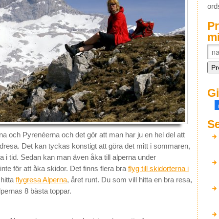
ord
P
mi
Gi
Se
rna och Pyrenéerna och det gör att man har ju en hel del att
idresa. Det kan tyckas konstigt att göra det mitt i sommaren,
a i tid. Sedan kan man även åka till alperna under
te för att åka skidor. Det finns flera bra
flyg till skidorterna i
 hitta
flygresa Alperna
, året runt. Du som vill hitta en bra resa,
lpernas 8 bästa toppar.