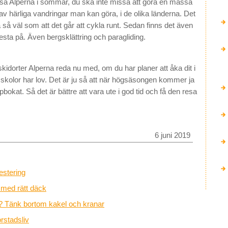
gresa Alperna i sommar, du ska inte missa att göra en massa
av härliga vandringar man kan göra, i de olika länderna. Det
a så väl som att det går att cykla runt. Sedan finns det även
sta på. Även bergsklättring och paragliding.
 skidorter Alperna reda nu med, om du har planer att åka dit i
m skolor har lov. Det är ju så att när högsäsongen kommer ja
okat. Så det är bättre att vara ute i god tid och få den resa
6 juni 2019
estering
r med rätt däck
? Tänk bortom kakel och kranar
rstadsliv