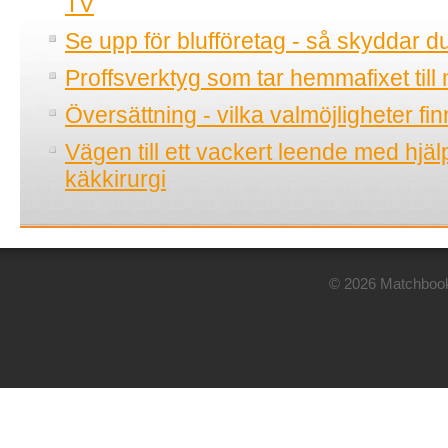
TV
Se upp för blufföretag - så skyddar d
Proffsverktyg som tar hemmafixet till 
Översättning - vilka valmöjligheter fi
Vägen till ett vackert leende med hjä
käkkirurgi
© 2026 Matchbook.n