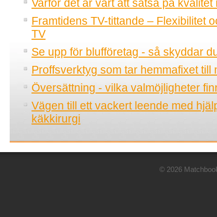
Varför det är värt att satsa på kvalitet
Framtidens TV-tittande – Flexibilitet o
TV
Se upp för blufföretag - så skyddar d
Proffsverktyg som tar hemmafixet till 
Översättning - vilka valmöjligheter fi
Vägen till ett vackert leende med hjä
käkkirurgi
© 2026 Matchbook.n