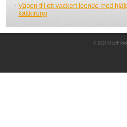
Vägen till ett vackert leende med hjä
käkkirurgi
© 2026 Matchbook.n