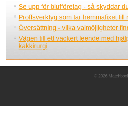
Se upp för blufföretag - så skyddar d
Proffsverktyg som tar hemmafixet till 
Översättning - vilka valmöjligheter fi
Vägen till ett vackert leende med hjä
käkkirurgi
© 2026 Matchbook.n