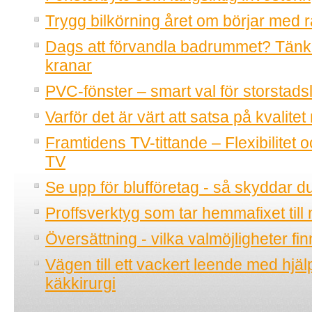
Trygg bilkörning året om börjar med r
Dags att förvandla badrummet? Tänk
kranar
PVC-fönster – smart val för storstadsl
Varför det är värt att satsa på kvalitet
Framtidens TV-tittande – Flexibilitet o
TV
Se upp för blufföretag - så skyddar d
Proffsverktyg som tar hemmafixet till 
Översättning - vilka valmöjligheter fi
Vägen till ett vackert leende med hjä
käkkirurgi